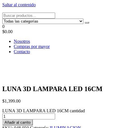
Saltar al contenido
Tel: 22087679 – Cel: 097 822122 – Joaquín Requena 2459
0
$0.00
Nosotros
Compras por mayor
Contacto
LUNA 3D LAMPARA LED 16CM
$
1,399.00
LUNA 3D LAMPARA LED 16CM cantidad
Añadir al carrito
SKU:
048.050
Categoría:
ILUMINACION