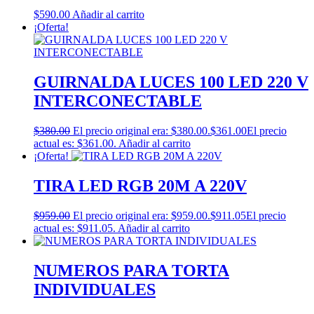
$
590.00
Añadir al carrito
¡Oferta!
GUIRNALDA LUCES 100 LED 220 V
INTERCONECTABLE
$
380.00
El precio original era: $380.00.
$
361.00
El precio
actual es: $361.00.
Añadir al carrito
¡Oferta!
TIRA LED RGB 20M A 220V
$
959.00
El precio original era: $959.00.
$
911.05
El precio
actual es: $911.05.
Añadir al carrito
NUMEROS PARA TORTA
INDIVIDUALES