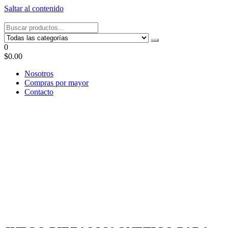
Saltar al contenido
Tel: 22087679 – Cel: 097 822122 – Joaquín Requena 2459
0
$0.00
Nosotros
Compras por mayor
Contacto