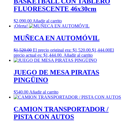
BASKETBALL CON TABLERO
FLUORESCENTE 46x30cm
$
2,090.00
Añadir al carrito
¡Oferta!
MUÑECA EN AUTOMÓVIL
$
1,520.00
El precio original era: $1,520.00.
$
1,444.00
El
precio actual es: $1,444.00.
Añadir al carrito
JUEGO DE MESA PIRATAS
PINGÜINO
$
540.00
Añadir al carrito
CAMION TRANSPORTADOR /
PISTA CON AUTOS