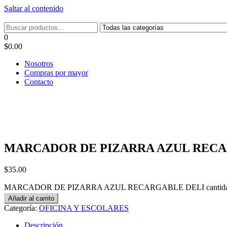
Saltar al contenido
Tel: 22087679 – Cel: 097 822122 – Joaquín Requena 2459
0
$0.00
Nosotros
Compras por mayor
Contacto
MARCADOR DE PIZARRA AZUL RECA
$
35.00
MARCADOR DE PIZARRA AZUL RECARGABLE DELI cantid
Añadir al carrito
Categoría:
OFICINA Y ESCOLARES
Descripción