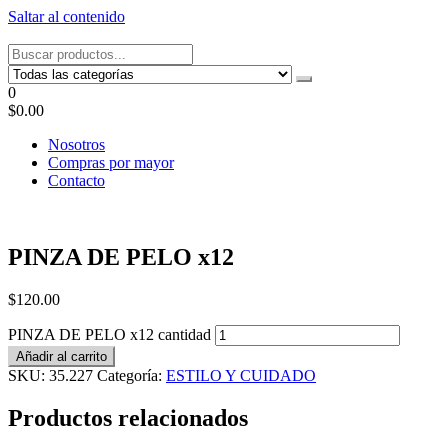
Saltar al contenido
Tel: 22087679 – Cel: 097 822122 – Joaquín Requena 2459
0
$0.00
Nosotros
Compras por mayor
Contacto
PINZA DE PELO x12
$
120.00
PINZA DE PELO x12 cantidad
Añadir al carrito
SKU:
35.227
Categoría:
ESTILO Y CUIDADO
Productos relacionados