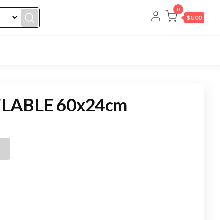
0
$0.00
FLABLE 60x24cm