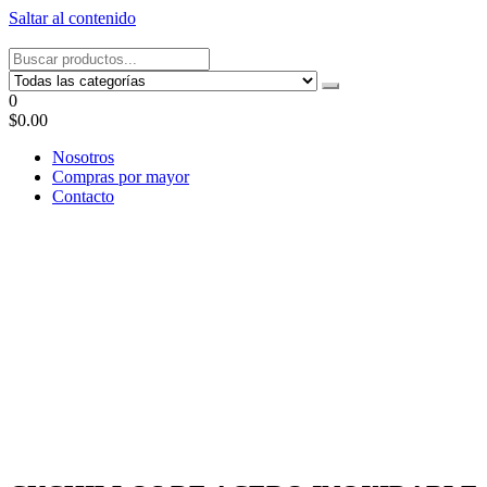
Saltar al contenido
Tel: 22087679 – Cel: 097 822122 – Joaquín Requena 2459
0
$0.00
Nosotros
Compras por mayor
Contacto