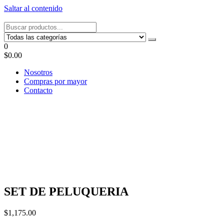
Saltar al contenido
Tel: 22087679 – Cel: 097 822122 – Joaquín Requena 2459
0
$0.00
Nosotros
Compras por mayor
Contacto
SET DE PELUQUERIA
$
1,175.00