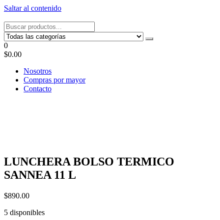
Saltar al contenido
Tel: 22087679 – Cel: 097 822122 – Joaquín Requena 2459
0
$0.00
Nosotros
Compras por mayor
Contacto
LUNCHERA BOLSO TERMICO
SANNEA 11 L
$
890.00
5 disponibles