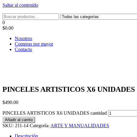
Saltar al contenido
Tel: 22087679 – Cel: 097 822122 – Joaquín Requena 2459
0
$0.00
Nosotros
Compras por mayor
Contacto
PINCELES ARTISTICOS X6 UNIDADES
$
490.00
PINCELES ARTISTICOS X6 UNIDADES cantidad
Añadir al carrito
SKU:
211-14
Categoría:
ARTE Y MANUALIDADES
Descripción