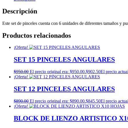
Descripción
Este set de pinceles cuenta con 6 unidades de diferentes tamaños y p
Productos relacionados
¡Oferta!
SET 15 PINCELES ANGULARES
$
950.00
El precio original era: $950.00.
$
902.50
El precio actua
¡Oferta!
SET 12 PINCELES ANGULARES
$
890.00
El precio original era: $890.00.
$
845.50
El precio actua
¡Oferta!
BLOCK DE LIENZO ARTISTICO X1