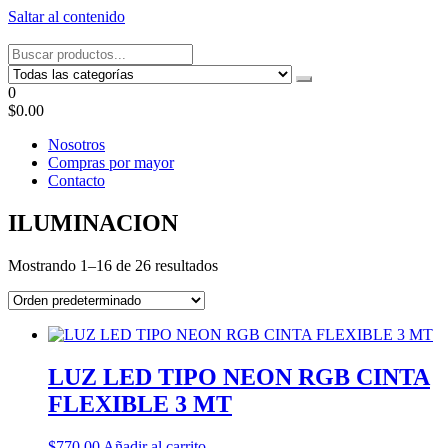
Saltar al contenido
Tel: 22087679 – Cel: 097 822122 – Joaquín Requena 2459
0
$0.00
Nosotros
Compras por mayor
Contacto
ILUMINACION
Mostrando 1–16 de 26 resultados
LUZ LED TIPO NEON RGB CINTA
FLEXIBLE 3 MT
$
770.00
Añadir al carrito